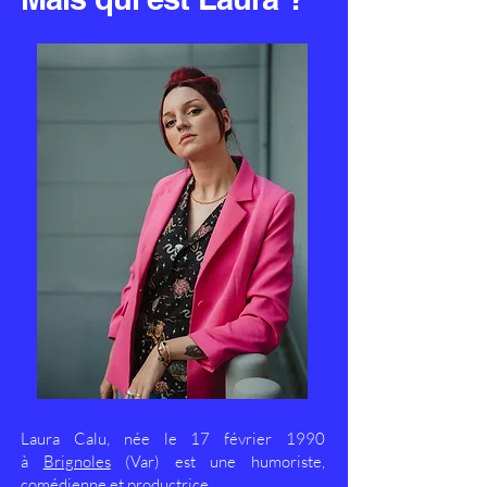
Laura Calu, née le 17 février 1990
à
Brignoles
(Var) est une humoriste,
comédienne et productrice.