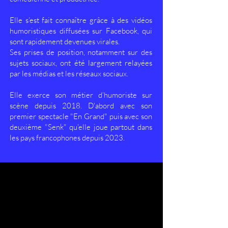
Elle s’est fait connaître grâce à des vidéos
humoristiques diffusées sur Facebook, qui
sont rapidement devenues virales.
Ses prises de position, notamment sur des
sujets sociaux, ont été largement relayées
par les médias et les réseaux sociaux.
Elle exerce son métier d’humoriste sur
scène depuis 2018. D'abord avec son
premier spectacle "En Grand" puis avec son
deuxième "Senk" qu'elle joue partout dans
les pays francophones depuis 2023.